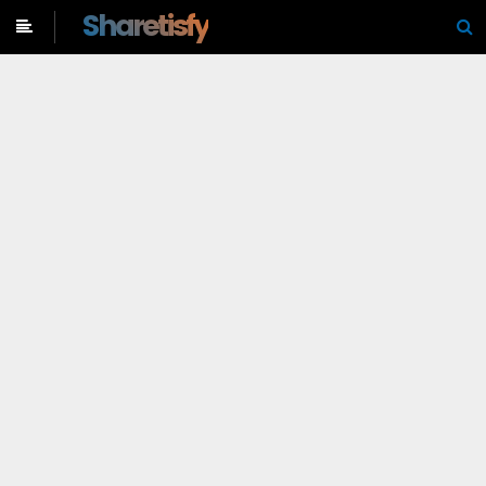
-->
Sharetisfy