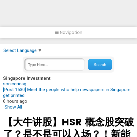
Navigation
Select Language
▼
Singapore Investment
sonicericsg
[Post 1530] Meet the people who help newspapers in Singapore
get printed
6 hours ago
Show All
【大牛讲股】HSR 概念股突破
了？是不是可以入场？！新能