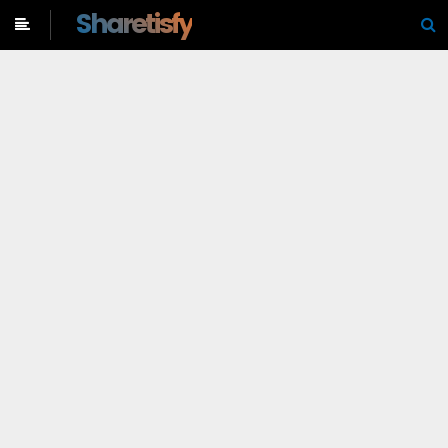
-->
Sharetisfy