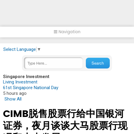
Navigation
Select Language
▼
Singapore Investment
Living Investment
61st Singapore National Day
5 hours ago
Show All
CIMB脱售股票行给中国银河
证券，夜月谈谈大马股票行现