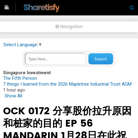
-->
Sharetisfy
Navigation
Select Language
▼
Singapore Investment
The Fifth Person
7 things I learned from the 2026 Mapletree Industrial Trust AGM
1 hour ago
Show All
OCK 0172 分享股价拉升原因
和桩家的目的 EP 56
MANDARIN 1月28日在此祝