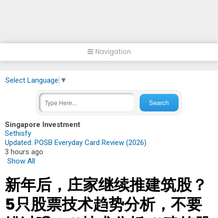
Navigation
Select Language
▼
Singapore Investment
Sethisfy
Updated: POSB Everyday Card Review (2026)
3 hours ago
Show All
新年后，庄家继续推建筑股？
5只股票技术趋势分析，不要