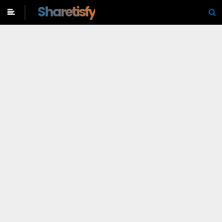
-->
Sharetisfy