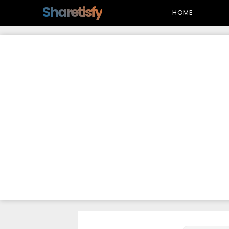
-->
Sharetisfy
HOME