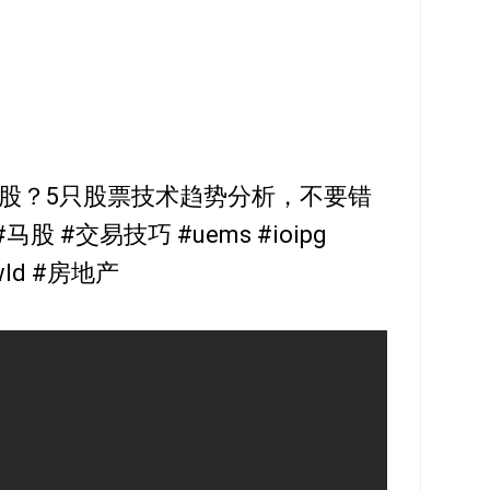
股？5只股票技术趋势分析，不要错
股 #交易技巧 #uems #ioipg
cowld #房地产