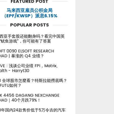
FEATURED POST
马来西亚雇员公积金局
（EPF/KWSP）派息6.15%
POPULAR POSTS
西亚手套股还能翻身吗？看完中国英
“鱿鱼游戏”，你可能有了答案
OFT 0090 ELSOFT RESEARCH
HAD | 暴涨的 Q4 业绩？
LIVE : 浅谈公司业绩 FPI，Matrix,
lth - Harryt30
23 全球股市怎麼看？特斯拉能撈底嗎？
FUTU如何？
X 4456 DAGANG NEXCHANGE
RHAD｜40个月跌79%！
20年国内24款售价低于5万令吉的汽车