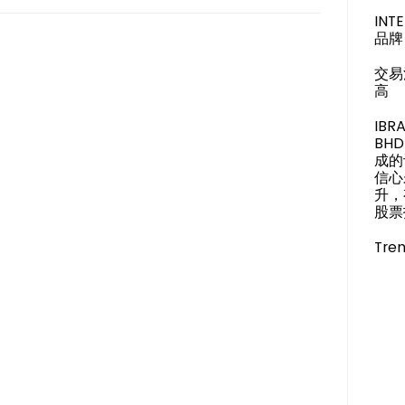
IN
品牌 
交易
高
IBR
BH
成的
信心
升，
股票投
Tren