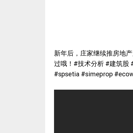
新年后，庄家继续推房地产
过哦！#技术分析 #建筑股 #马
#spsetia #simeprop #e