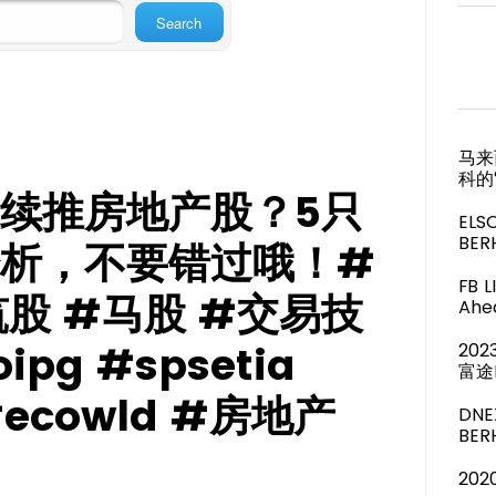
马来
科的
续推房地产股？5只
ELS
BER
析，不要错过哦！#
FB 
股 #马股 #交易技
Ahea
ipg #spsetia
20
富途
#ecowld #房地产
DNE
BE
20