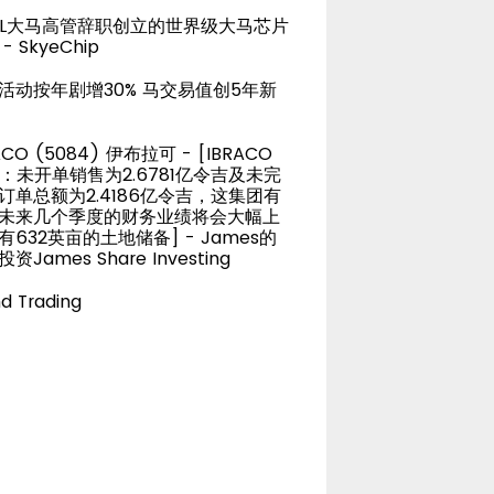
TEL大马高管辞职创立的世界级大马芯片
- SkyeChip
活动按年剧增30% 马交易值创5年新
ACO (5084) 伊布拉可 - [IBRACO
D：未开单销售为2.6781亿令吉及未完
订单总额为2.4186亿令吉，这集团有
未来几个季度的财务业绩将会大幅上
有632英亩的土地储备] - James的
资James Share Investing
d Trading