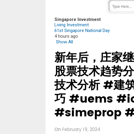
Singapore Investment
Living Investment
61st Singapore National Day
4 hours ago
Show All
新年后，庄家继
股票技术趋势分
技术分析 #建筑
巧 #uems #io
#simeprop 
On
February 19, 2024