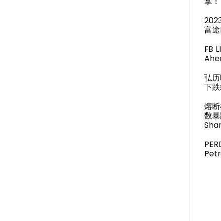
拿！
20
富途
FB 
Ahea
弘历
下跌
熔断
数暴
Shar
PER
Pet