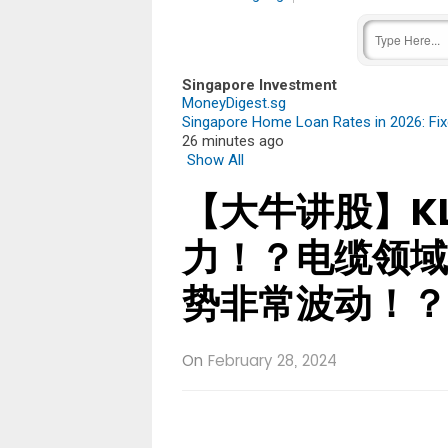
Singapore Investment
MoneyDigest.sg
Singapore Home Loan Rates in 2026: Fixe
26 minutes ago
Show All
【大牛讲股】KL
力！？电缆领域
势非常波动！？
On
February 28, 2024