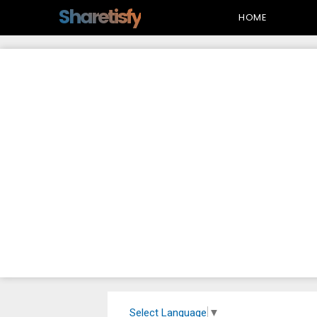
-->
Sharetisfy
HOME
Select Language
▼