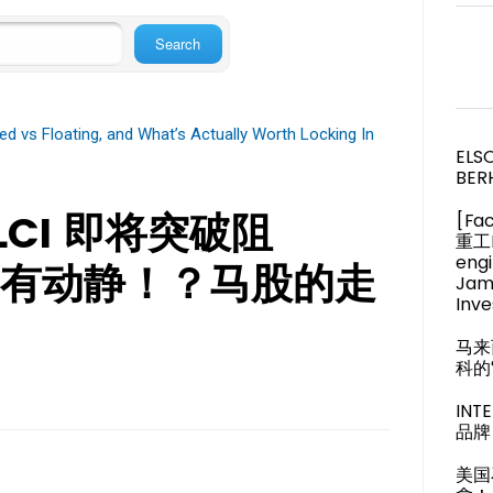
d vs Floating, and What’s Actually Worth Locking In
ELS
BER
CI 即将突破阻
[Fa
重工M
engi
有动静！？马股的走
Jam
Inve
马来
科的
IN
品牌 
美国