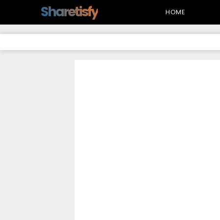
-->
Sharetisfy
HOME