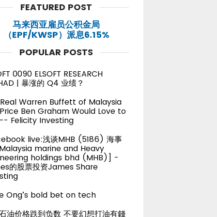
FEATURED POST
马来西亚雇员公积金局
（EPF/KWSP）派息6.15%
POPULAR POSTS
OFT 0090 ELSOFT RESEARCH
HAD | 暴涨的 Q4 业绩？
Real Warren Buffett of Malaysia
 Price Ben Graham Would Love to
-- Felicity Investing
cebook live:浅谈MHB (5186) 海事
alaysia marine and Heavy
neering holdings bhd (MHB)] -
es的股票投资James Share
sting
e Ong’s bold bet on tech
石油价格跌到负数 不要幻想打油有錢