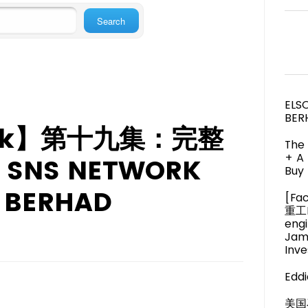
ELS
BER
lk】第十九集：完整
The 
+ A
9 SNS NETWORK
Buy 
 BERHAD
[Fa
重工M
engi
Jam
Inve
Eddi
美国