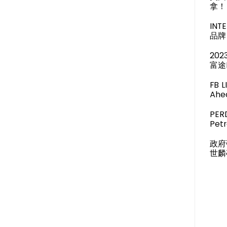
拿！
IN
品牌 
20
富途
FB 
Ahea
PER
Pet
政府
世麟