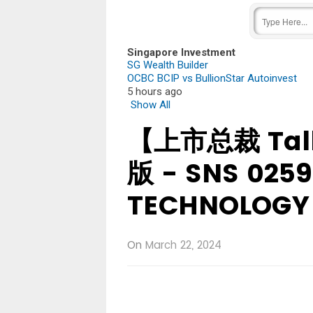
Singapore Investment
SG Wealth Builder
OCBC BCIP vs BullionStar Autoinvest
5 hours ago
Show All
【上市总裁 Ta
版 - SNS 025
TECHNOLOGY
On
March 22, 2024