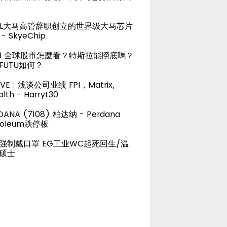
TEL大马高管辞职创立的世界级大马芯片
- SkyeChip
23 全球股市怎麼看？特斯拉能撈底嗎？
FUTU如何？
LIVE : 浅谈公司业绩 FPI，Matrix,
lth - Harryt30
DANA (7108) 柏达纳 - Perdana
roleum跌停板
强制戴口罩 EG工业WC起死回生/温
硕士