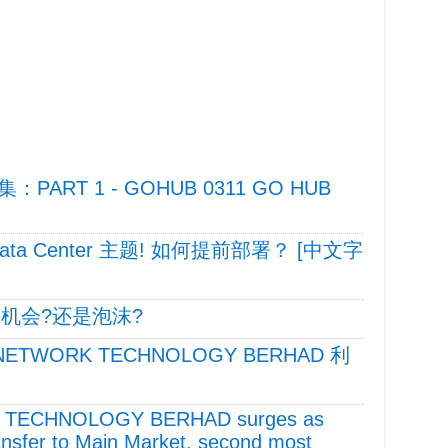
ART 1 - GOHUB 0311 GO HUB
ata Center 主题! 如何提前部署？ [中文字
金机会?还是泡沫?
 NETWORK TECHNOLOGY BERHAD 利
 TECHNOLOGY BERHAD surges as
ansfer to Main Market, second most