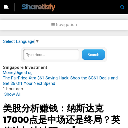
-->
Sharetisfy
Navigation
Select Language
▼
Singapore Investment
MoneyDigest.sg
The FairPrice Xtra $61 Saving Hack: Shop the SG61 Deals and
Get $6 Off Your Next Spend
1 hour ago
Show All
美股分析赚钱：纳斯达克
17000点是中场还是终局？英