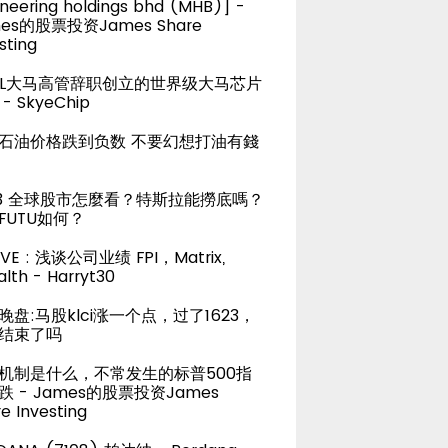
neering holdings bhd (MHB)] -
es的股票投资James Share
sting
TEL大马高管辞职创立的世界级大马芯片
- SkyeChip
石油价格跌到负数 不要幻想打油有錢
23 全球股市怎麼看？特斯拉能撈底嗎？
FUTU如何？
LIVE : 浅谈公司业绩 FPI，Matrix,
lth - Harryt30
晚盘:马股klci涨一个点，过了1623，
结束了吗
机制是什么，不常发生的标普500指
跌 - James的股票投资James
e Investing