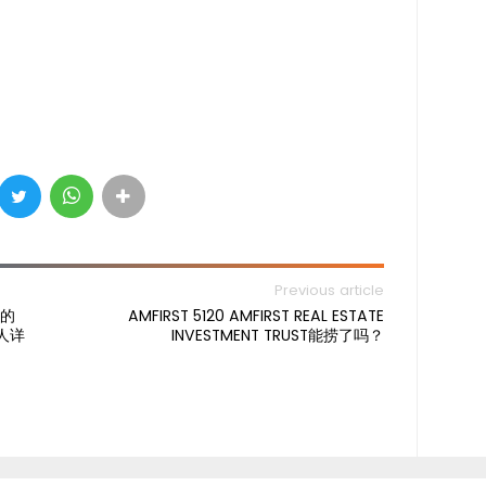
Previous article
真的
AMFIRST 5120 AMFIRST REAL ESTATE
人详
INVESTMENT TRUST能捞了吗？