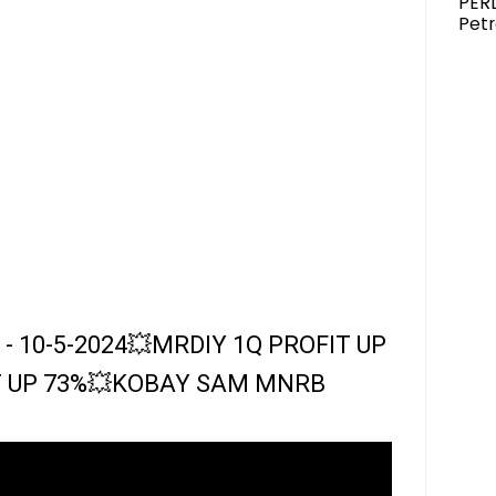
PER
Pet
 - 10-5-2024💥MRDIY 1Q PROFIT UP
T UP 73%💥KOBAY SAM MNRB