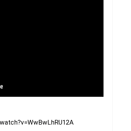
m/watch?v=WwBwLhRU12A