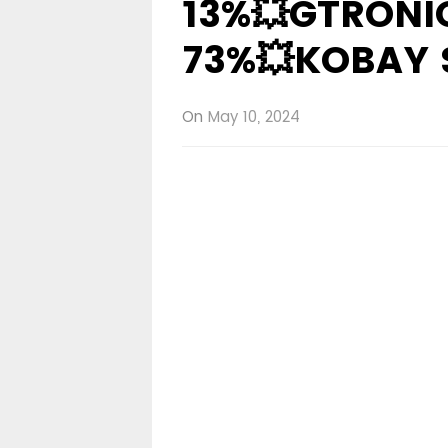
13%💥GTRONIC
73%💥KOBAY
On
May 10, 2024