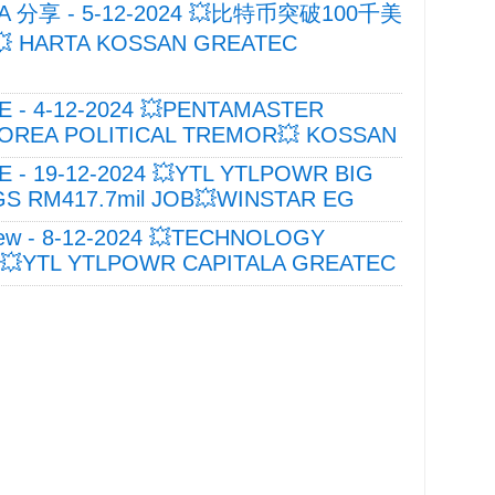
A 分享 - 5-12-2024 💥比特币突破100千美
 HARTA KOSSAN GREATEC
E - 4-12-2024 💥PENTAMASTER
OREA POLITICAL TREMOR💥 KOSSAN
E - 19-12-2024 💥YTL YTLPOWR BIG
 RM417.7mil JOB💥WINSTAR EG
ew - 8-12-2024 💥TECHNOLOGY
💥YTL YTLPOWR CAPITALA GREATEC