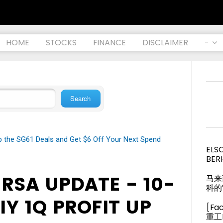
HOME
STOCKS
FINANCE
DISCLAIMER
-
op the SG61 Deals and Get $6 Off Your Next Spend
ELS
BER
URSA UPDATE - 10-
马来
科的
Y 1Q PROFIT UP
[Fa
重工M