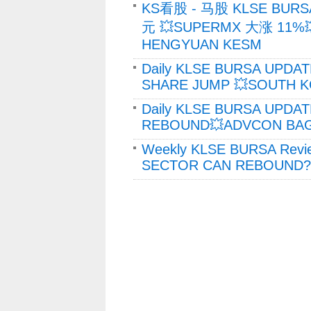
KS看股 - 马股 KLSE BURS
元 💥SUPERMX 大涨 11%
HENGYUAN KESM
Daily KLSE BURSA UPDAT
SHARE JUMP 💥SOUTH K
Daily KLSE BURSA UPDAT
REBOUND💥ADVCON BAGS
Weekly KLSE BURSA Revi
SECTOR CAN REBOUND?