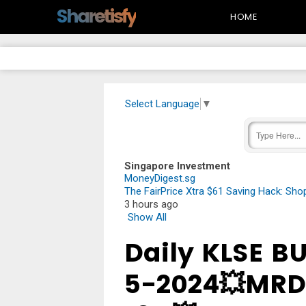
-->
Sharetisfy
HOME
Select Language
▼
Singapore Investment
MoneyDigest.sg
The FairPrice Xtra $61 Saving Hack: Sh
3 hours ago
Show All
Daily KLSE B
5-2024💥MRDI