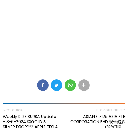
Next article
Previous article
Weekly KLSE BURSA Update
ASIAFLE 7129 ASIA FILE
- 8-6-2024 💥GOLD &
CORPORATION BHD 现金超多
SILVER DROP?💥 APPLE TESLA
的冷门股！