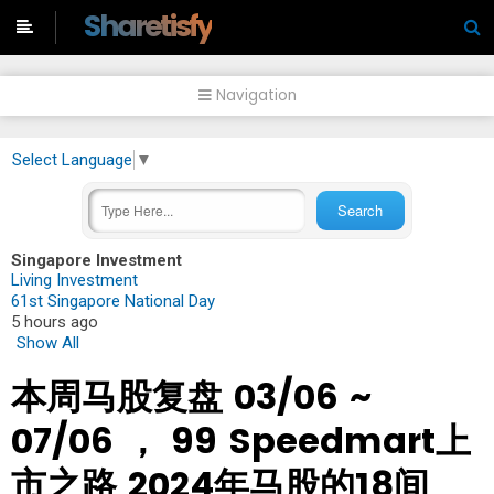
-->
Sharetisfy
Navigation
Select Language
▼
Singapore Investment
Living Investment
61st Singapore National Day
5 hours ago
Show All
本周马股复盘 03/06 ~
07/06 ， 99 Speedmart上
市之路 2024年马股的18间