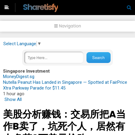
-->
Sharetisfy
Navigation
Select Language
▼
Singapore Investment
MoneyDigest.sg
Nutella Peanut Has Landed in Singapore — Spotted at FairPrice
Xtra Parkway Parade for $11.45
1 hour ago
Show All
美股分析赚钱：交易所把A当
作B卖了，坑死个人，居然有