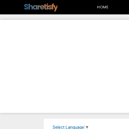
-->
Sharetisfy
HOME
Select Language
▼