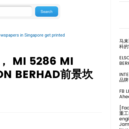
wspapers in Singapore get printed
马来
科的
MI 5286 MI
ELS
BER
ION BERHAD前景坎
IN
品牌 
FB 
Ahea
[Fa
重工M
engi
Jam