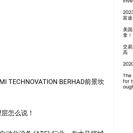
Inve
20
富途
美国
拿！
交易
高
20
The 
for 
MI TECHNOVATION BERHAD前景坎
ough
理层怎么说！