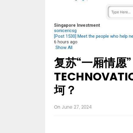
Singapore Investment
sonicericsg
[Post 1530] Meet the people who help ne
6 hours ago
Show All
复苏“一厢情愿”， 
TECHNOVAT
坷？
On
June 27, 2024