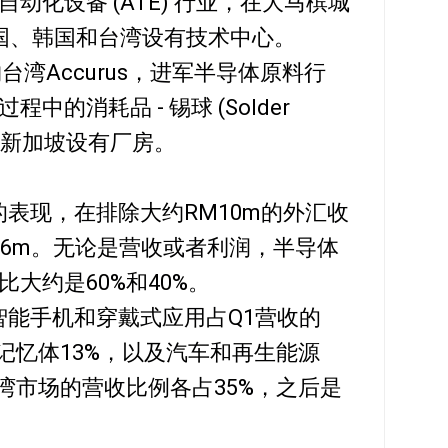
动化设备 (ATE) 行业，在大马槟城
国、韩国和台湾设有技术中心。
台湾Accurus，进军半导体原料行
的消耗品 - 锡球 (Solder
国和新加坡设有厂房。
艳的表现，在排除大约RM10m的外汇收
16m。无论是营收或者利润，半导体
大约是60%和40%。
，智能手机和穿戴式应用占Q1营收的
记忆体13%，以及汽车和再生能源
湾市场的营收比例各占35%，之后是