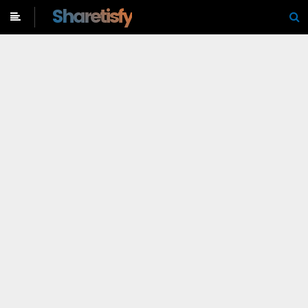
-->
Sharetisfy