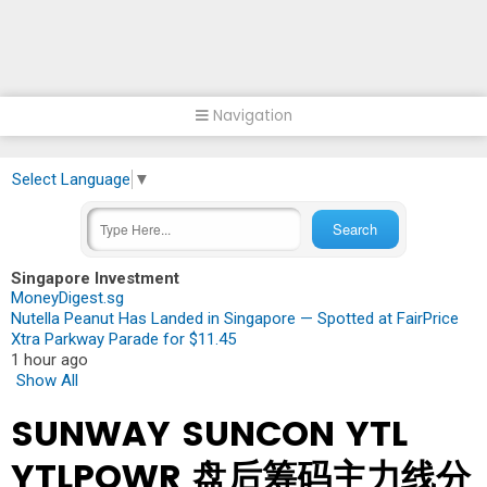
Navigation
Select Language
▼
Singapore Investment
MoneyDigest.sg
Nutella Peanut Has Landed in Singapore — Spotted at FairPrice
Xtra Parkway Parade for $11.45
1 hour ago
Show All
SUNWAY SUNCON YTL
YTLPOWR 盘后筹码主力线分