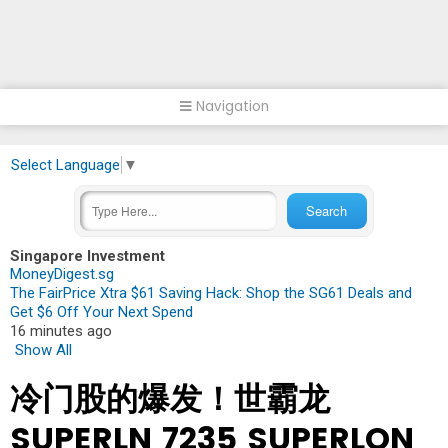
Navigation
Select Language
▼
Singapore Investment
MoneyDigest.sg
The FairPrice Xtra $61 Saving Hack: Shop the SG61 Deals and
Get $6 Off Your Next Spend
16 minutes ago
Show All
冷门股的爆发！世霸龙
SUPERLN 7235 SUPERLON