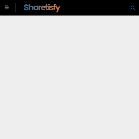
-->
Sharetisfy