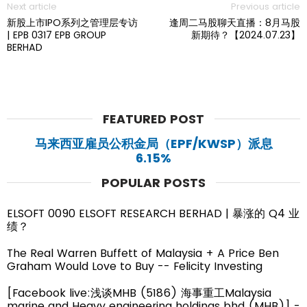
Next article
Previous article
新股上市IPO系列之管理层专访
逢周二马股聊天直播：8月马股
| EPB 0317 EPB GROUP
新期待？【2024.07.23】
BERHAD
FEATURED POST
马来西亚雇员公积金局（EPF/KWSP）派息
6.15%
POPULAR POSTS
ELSOFT 0090 ELSOFT RESEARCH BERHAD | 暴涨的 Q4 业
绩？
The Real Warren Buffett of Malaysia + A Price Ben
Graham Would Love to Buy -- Felicity Investing
[Facebook live:浅谈MHB (5186) 海事重工Malaysia
marine and Heavy engineering holdings bhd (MHB)] -