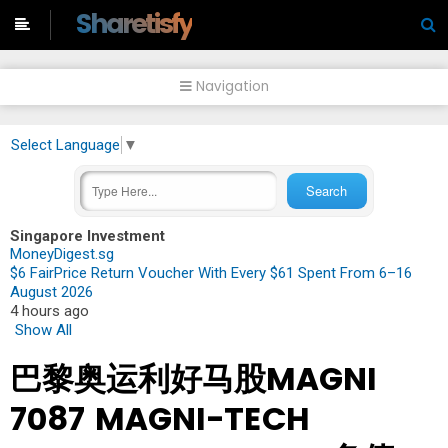
-->
Sharetisfy
Navigation
Select Language
▼
Singapore Investment
MoneyDigest.sg
$6 FairPrice Return Voucher With Every $61 Spent From 6–16
August 2026
4 hours ago
Show All
巴黎奥运利好马股MAGNI
7087 MAGNI-TECH