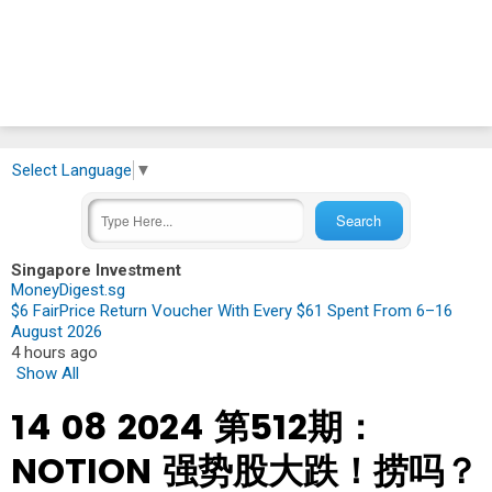
Select Language
▼
Singapore Investment
MoneyDigest.sg
$6 FairPrice Return Voucher With Every $61 Spent From 6–16
August 2026
4 hours ago
Show All
14 08 2024 第512期：
NOTION 强势股大跌！捞吗？