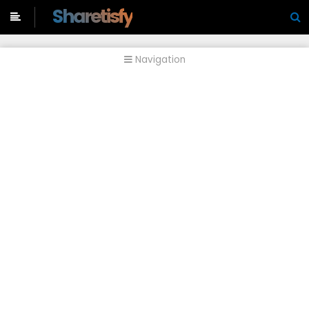
-->
Sharetisfy
Navigation