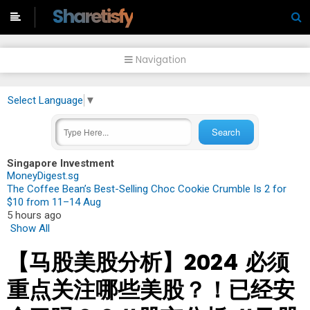
-->
Sharetisfy
Navigation
Select Language
▼
Singapore Investment
MoneyDigest.sg
The Coffee Bean’s Best-Selling Choc Cookie Crumble Is 2 for
$10 from 11–14 Aug
5 hours ago
Show All
【马股美股分析】2024 必须
重点关注哪些美股？！已经安