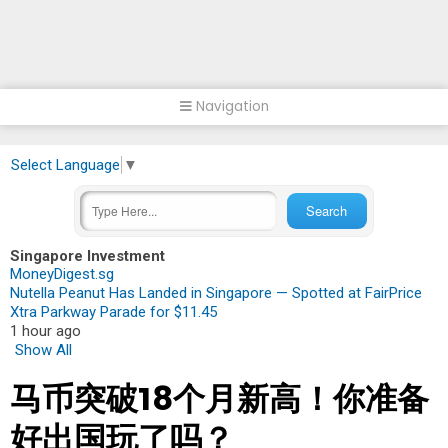
Navigation
Select Language
▼
Singapore Investment
MoneyDigest.sg
Nutella Peanut Has Landed in Singapore — Spotted at FairPrice
Xtra Parkway Parade for $11.45
1 hour ago
Show All
马币突破18个月新高！你准备
好出国玩了吗？