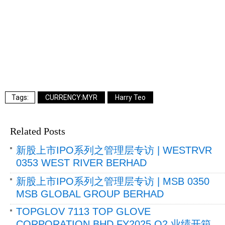
CURRENCY:MYR
Harry Teo
Related Posts
新股上市IPO系列之管理层专访 | WESTRVR
0353 WEST RIVER BERHAD
新股上市IPO系列之管理层专访 | MSB 0350
MSB GLOBAL GROUP BERHAD
TOPGLOV 7113 TOP GLOVE
CORPORATION BHD FY2025 Q2 业绩开箱