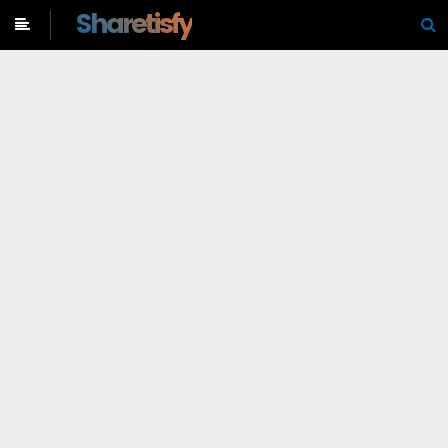
-->
Sharetisfy