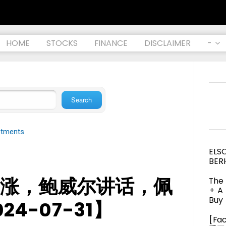
HOME
STOCKS
FINANCE
DISCLAIMER
-
stments
ELS
BER
涨，鲍威尔讲话，佩
The 
+ A
Buy 
4-07-31】
[Fa