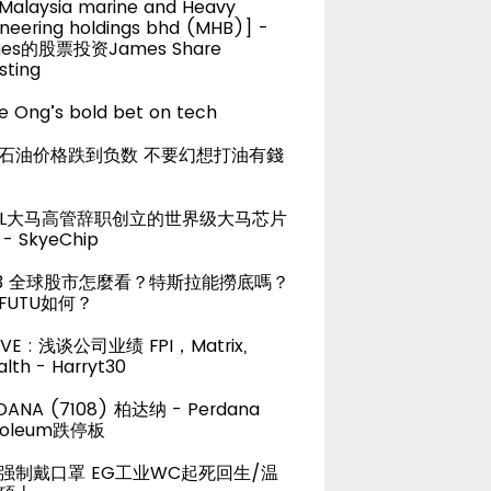
alaysia marine and Heavy
neering holdings bhd (MHB)] -
es的股票投资James Share
sting
e Ong’s bold bet on tech
石油价格跌到负数 不要幻想打油有錢
TEL大马高管辞职创立的世界级大马芯片
- SkyeChip
23 全球股市怎麼看？特斯拉能撈底嗎？
FUTU如何？
LIVE : 浅谈公司业绩 FPI，Matrix,
lth - Harryt30
DANA (7108) 柏达纳 - Perdana
roleum跌停板
强制戴口罩 EG工业WC起死回生/温