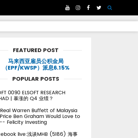
FEATURED POST
马来西亚雇员公积金局
（EPF/KWSP）派息6.15%
POPULAR POSTS
OFT 0090 ELSOFT RESEARCH
HAD | 暴涨的 Q4 业绩？
Real Warren Buffett of Malaysia
 Price Ben Graham Would Love to
-- Felicity Investing
cebook live:浅谈MHB (5186) 海事