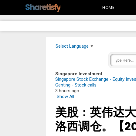
-->
Sharetisfy
HOME
Select Language
▼
Singapore Investment
Singapore Stock Exchange - Equity Inve
Genting - Stock calls
3 hours ago
Show All
美股：英伟达大
洛西调仓。【202