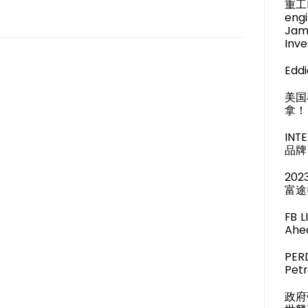
重工M
engi
Jam
Inve
Eddi
美国
拿！
IN
品牌 
20
富途
FB 
Ahea
PER
Pet
政府