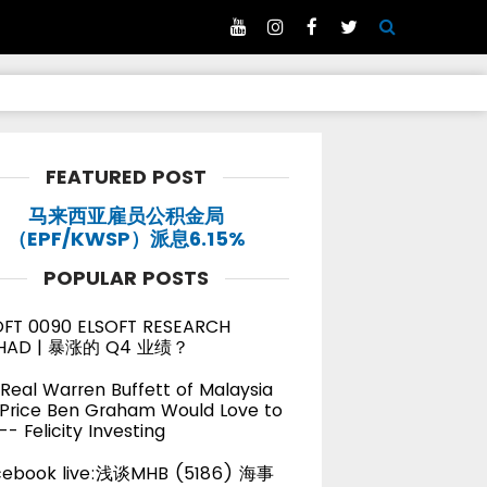
FEATURED POST
马来西亚雇员公积金局
（EPF/KWSP）派息6.15%
POPULAR POSTS
OFT 0090 ELSOFT RESEARCH
HAD | 暴涨的 Q4 业绩？
Real Warren Buffett of Malaysia
 Price Ben Graham Would Love to
-- Felicity Investing
cebook live:浅谈MHB (5186) 海事