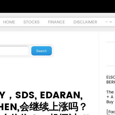
HOME
STOCKS
FINANCE
DISCLAIMER
-
ELS
BER
，SDS, EDARAN,
The 
+ A
Buy 
ESHEN,会继续上涨吗？
[Fa