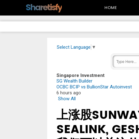
-->
Sharetisfy
HOME
Select Language
▼
Singapore Investment
SG Wealth Builder
OCBC BCIP vs BullionStar Autoinvest
6 hours ago
Show All
上涨股SUNWAY
SEALINK, G