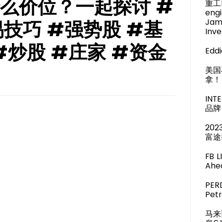
么价位？一起探讨 #
重工M
engi
Jam
技巧 #强势股 #基
Inve
#炒股 #庄家 #资金
Eddi
美国
拿！
IN
品牌 
20
富途
FB 
Ahea
PER
Pet
马来