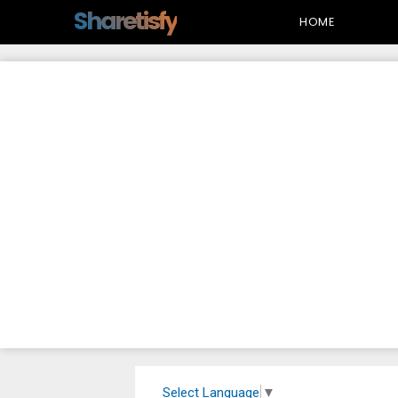
-->
Sharetisfy
HOME
Select Language
▼