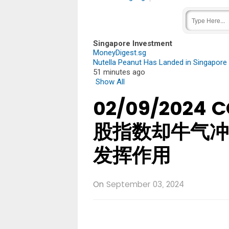
Singapore Investment
MoneyDigest.sg
Nutella Peanut Has Landed in Singapore 
51 minutes ago
Show All
02/09/2024
股指数却牛气冲
发挥作用
On
September 03, 2024