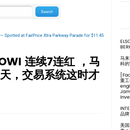
— Spotted at FairPrice Xtra Parkway Parade for $11.45
ELS
BER
 COWI 连续7连红 ，马
马来
科的
天，交易系统这时才
[Fa
重工M
engi
Jam
Inve
IN
品牌 
美国