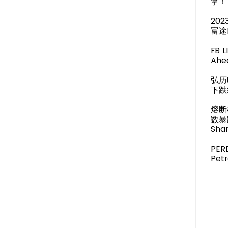
拿！
20
富途
FB 
Ahea
弘历
下跌
熔断
数暴
Shar
PER
Pet