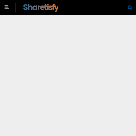
-->
Sharetisfy