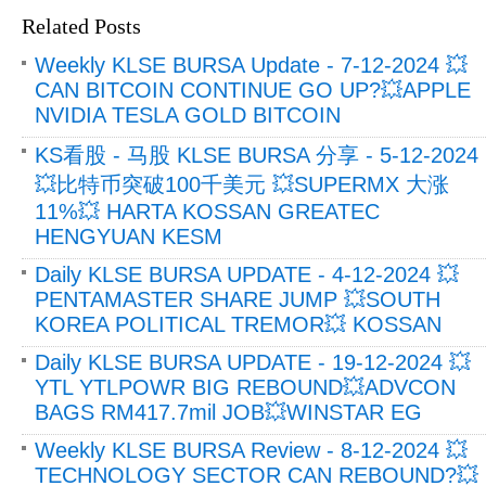
Related Posts
Weekly KLSE BURSA Update - 7-12-2024 💥
CAN BITCOIN CONTINUE GO UP?💥APPLE
NVIDIA TESLA GOLD BITCOIN
KS看股 - 马股 KLSE BURSA 分享 - 5-12-2024
💥比特币突破100千美元 💥SUPERMX 大涨
11%💥 HARTA KOSSAN GREATEC
HENGYUAN KESM
Daily KLSE BURSA UPDATE - 4-12-2024 💥
PENTAMASTER SHARE JUMP 💥SOUTH
KOREA POLITICAL TREMOR💥 KOSSAN
Daily KLSE BURSA UPDATE - 19-12-2024 💥
YTL YTLPOWR BIG REBOUND💥ADVCON
BAGS RM417.7mil JOB💥WINSTAR EG
Weekly KLSE BURSA Review - 8-12-2024 💥
TECHNOLOGY SECTOR CAN REBOUND?💥