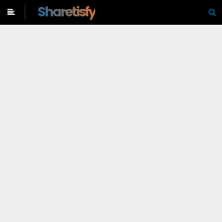
-->
Sharetisfy