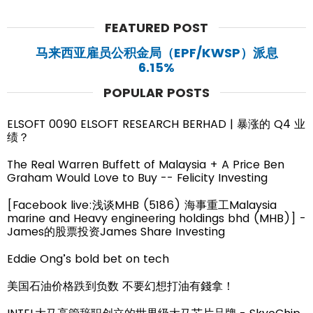
FEATURED POST
马来西亚雇员公积金局（EPF/KWSP）派息
6.15%
POPULAR POSTS
ELSOFT 0090 ELSOFT RESEARCH BERHAD | 暴涨的 Q4 业
绩？
The Real Warren Buffett of Malaysia + A Price Ben
Graham Would Love to Buy -- Felicity Investing
[Facebook live:浅谈MHB (5186) 海事重工Malaysia
marine and Heavy engineering holdings bhd (MHB)] -
James的股票投资James Share Investing
Eddie Ong’s bold bet on tech
美国石油价格跌到负数 不要幻想打油有錢拿！