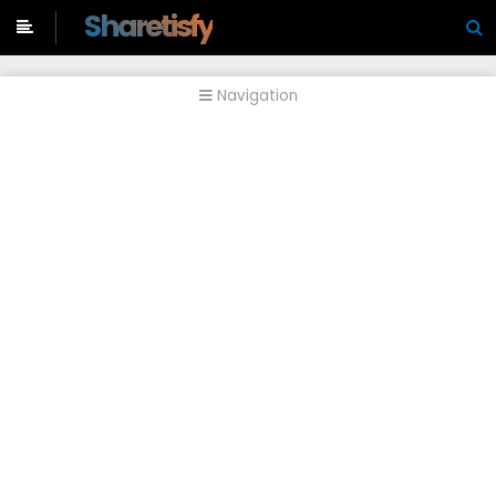
-->
Sharetisfy
Navigation