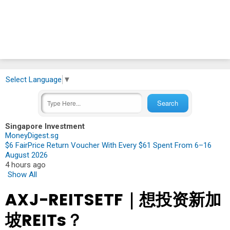
Select Language
▼
Singapore Investment
MoneyDigest.sg
$6 FairPrice Return Voucher With Every $61 Spent From 6–16
August 2026
4 hours ago
Show All
AXJ-REITSETF｜想投资新加
坡REITs？