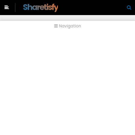
-->
Sharetisfy
Navigation