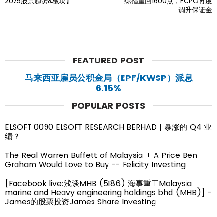
2025股票趋势&板块】
综指重回1600点，FCPO再度
调升保证金
FEATURED POST
马来西亚雇员公积金局（EPF/KWSP）派息
6.15%
POPULAR POSTS
ELSOFT 0090 ELSOFT RESEARCH BERHAD | 暴涨的 Q4 业
绩？
The Real Warren Buffett of Malaysia + A Price Ben
Graham Would Love to Buy -- Felicity Investing
[Facebook live:浅谈MHB (5186) 海事重工Malaysia
marine and Heavy engineering holdings bhd (MHB)] -
James的股票投资James Share Investing