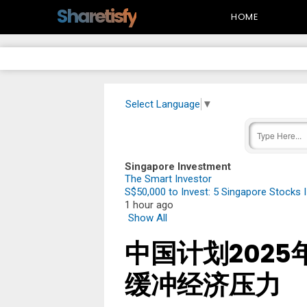
-->
Sharetisfy
HOME
Select Language
▼
Singapore Investment
The Smart Investor
S$50,000 to Invest: 5 Singapore Stocks 
1 hour ago
Show All
中国计划2025
缓冲经济压力