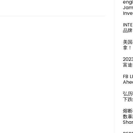
engi
Jam
Inve
IN
品牌 
美国
拿！
20
富途
FB 
Ahea
弘历
下跌
熔断
数暴
Shar