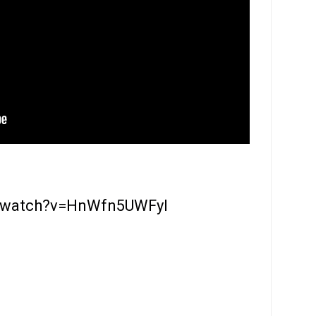
m/watch?v=HnWfn5UWFyI