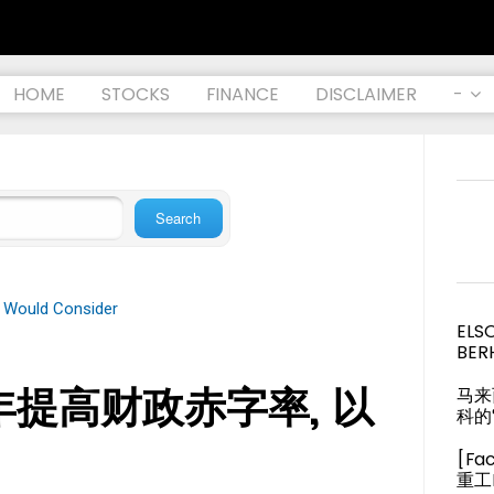
HOME
STOCKS
FINANCE
DISCLAIMER
-
I Would Consider
ELS
BER
年提高财政赤字率, 以
马来
科的
[Fa
重工M