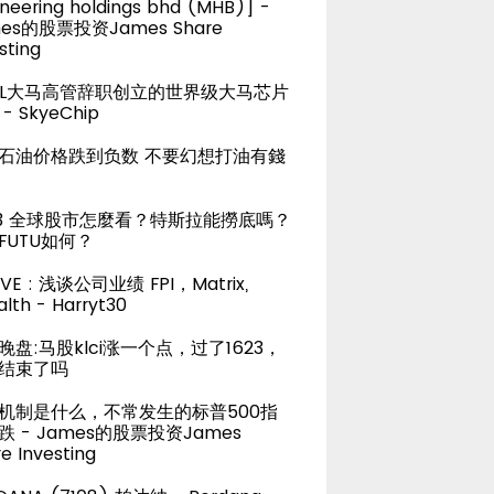
neering holdings bhd (MHB)] -
es的股票投资James Share
sting
TEL大马高管辞职创立的世界级大马芯片
- SkyeChip
石油价格跌到负数 不要幻想打油有錢
23 全球股市怎麼看？特斯拉能撈底嗎？
FUTU如何？
LIVE : 浅谈公司业绩 FPI，Matrix,
lth - Harryt30
晚盘:马股klci涨一个点，过了1623，
结束了吗
机制是什么，不常发生的标普500指
跌 - James的股票投资James
e Investing