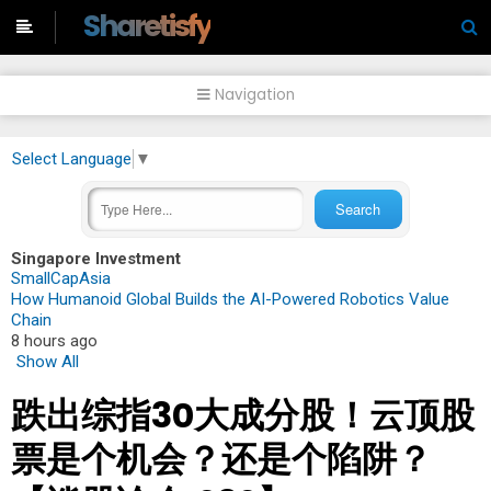
-->
Sharetisfy
Navigation
Select Language
▼
Singapore Investment
SmallCapAsia
How Humanoid Global Builds the AI-Powered Robotics Value
Chain
8 hours ago
Show All
跌出综指30大成分股！云顶股
票是个机会？还是个陷阱？