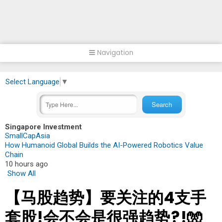
Navigation
Select Language
▼
Singapore Investment
SmallCapAsia
How Humanoid Global Builds the AI-Powered Robotics Value
Chain
10 hours ago
Show All
【马股趋势】要关注的4支手
套股!会不会是很强趋势?!🧤