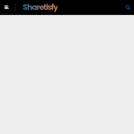
-->
Sharetisfy