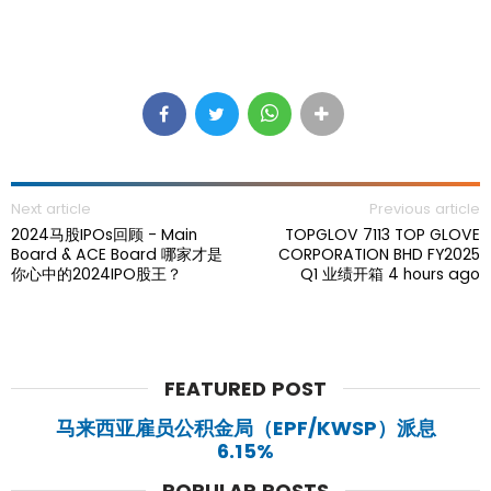
Next article
Previous article
2024马股IPOs回顾 - Main
TOPGLOV 7113 TOP GLOVE
Board & ACE Board 哪家才是
CORPORATION BHD FY2025
你心中的2024IPO股王？
Q1 业绩开箱 4 hours ago
FEATURED POST
马来西亚雇员公积金局（EPF/KWSP）派息
6.15%
POPULAR POSTS