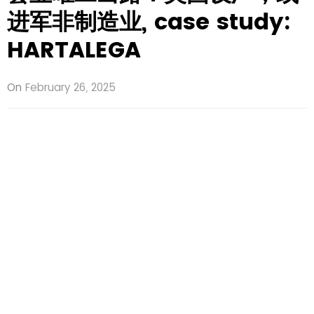
进军非制造业, case study:
HARTALEGA
On
February 26, 2025