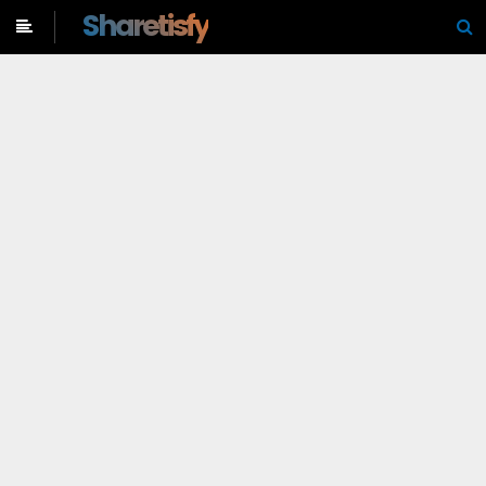
-->
Sharetisfy