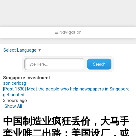
Navigation
Select Language
▼
Singapore Investment
sonicericsg
[Post 1530] Meet the people who help newspapers in Singapore
get printed
3 hours ago
Show All
中国制造业疯狂丢价，大马手
套业唯二出路：美国设厂，或