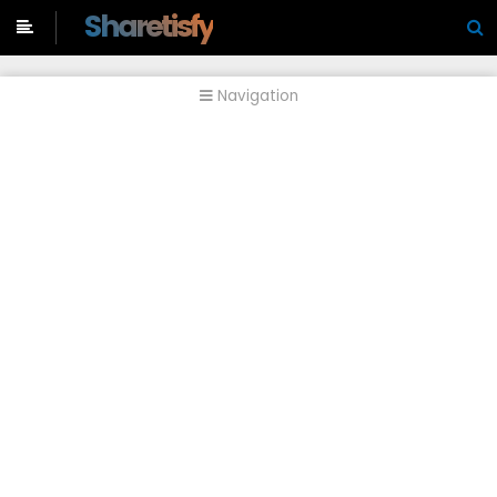
-->
Sharetisfy
Navigation