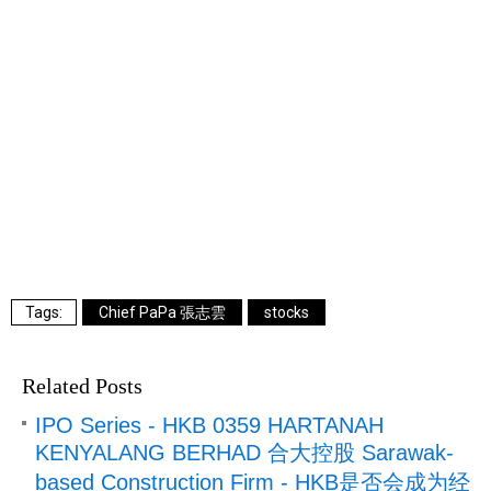
Chief PaPa 張志雲
stocks
Related Posts
IPO Series - HKB 0359 HARTANAH
KENYALANG BERHAD 合大控股 Sarawak-
based Construction Firm - HKB是否会成为经