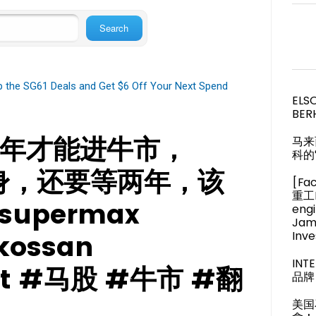
op the SG61 Deals and Get $6 Off Your Next Spend
ELS
BER
25年才能进牛市，
马来
科的
翻身，还要等两年，该
[Fa
重工M
upermax
engi
Jam
Inve
kossan
IN
rt #马股 #牛市 #翻
品牌 
美国