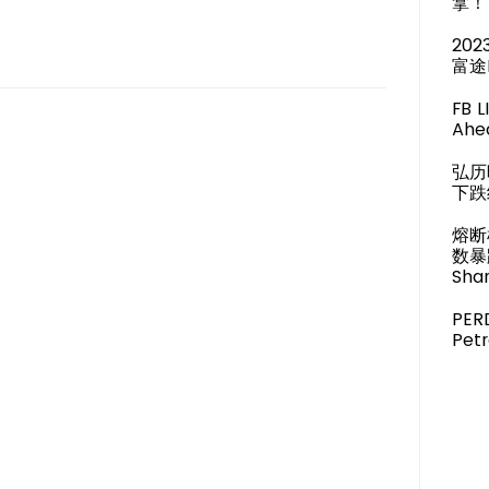
拿！
20
富途
FB 
Ahea
弘历
下跌
熔断
数暴
Shar
PER
Pet