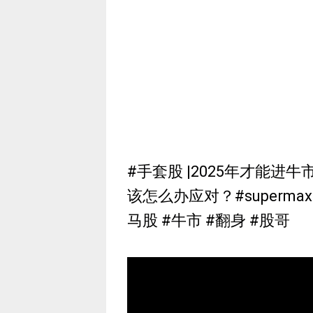
#手套股 |2025年才能进
该怎么办应对？#supermax #top
马股 #牛市 #翻身 #股哥