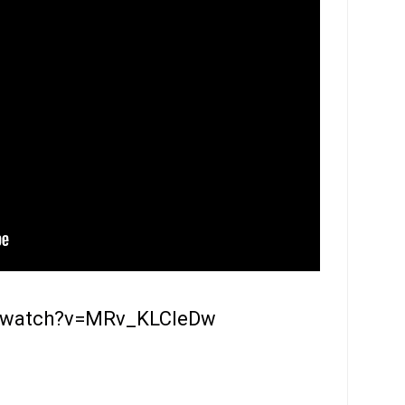
m/watch?v=MRv_KLCleDw