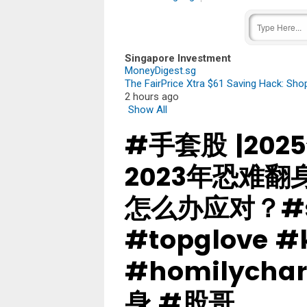
Singapore Investment
MoneyDigest.sg
The FairPrice Xtra $61 Saving Hack: Sh
2 hours ago
Show All
#手套股 |20
2023年恐难
怎么办应对？#s
#topglove #
#homilycha
身 #股哥