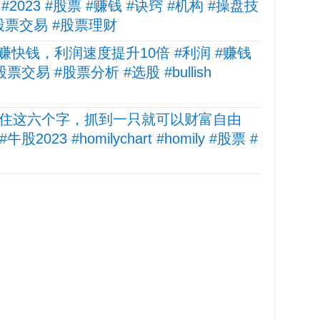
023 #股票 #赚钱 #诀窍 #机构 #操盘技
#股票交易 #股票理财
快钱，利润速度提升10倍 #利润 #赚钱
股票交易 #股票分析 #选股 #bullish
就记住这六个字，抓到一只就可以财富自由
牛股2023 #homilychart #homily #股票 #