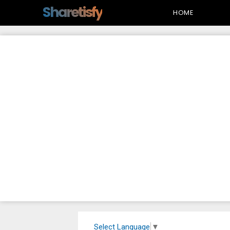
-->
Sharetisfy
HOME
Select Language
▼