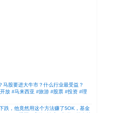
益？马股要进大牛市？什么行业最受益？
中国 #开放 #马来西亚 #旅游 #股票 #投资 #理
马股下跌，他竟然用这个方法赚了5OK，基金