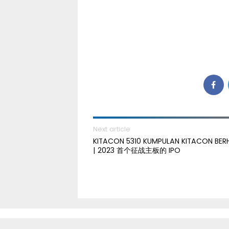
Next article
KITACON 5310 KUMPULAN KITACON BER
| 2023 首个征战主板的 IPO