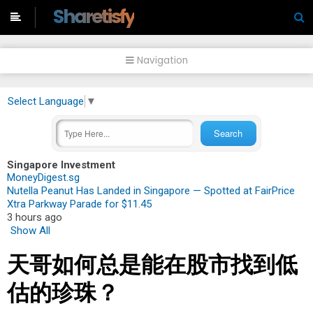
-->
Sharetisfy
Navigation
Select Language
▼
Singapore Investment
MoneyDigest.sg
Nutella Peanut Has Landed in Singapore — Spotted at FairPrice
Xtra Parkway Parade for $11.45
3 hours ago
Show All
天哥如何总是能在股市找到低
估的珍珠？