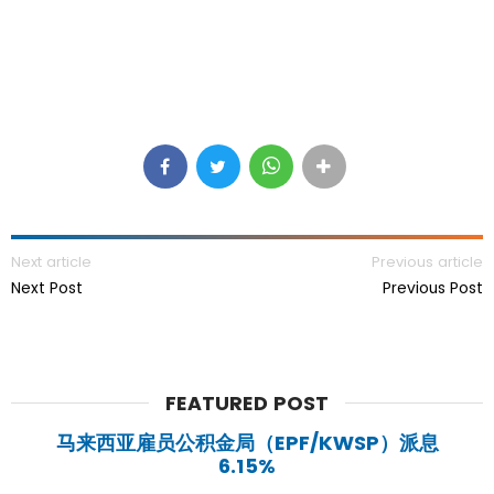
Next article
Previous article
Next Post
Previous Post
FEATURED POST
马来西亚雇员公积金局（EPF/KWSP）派息
6.15%