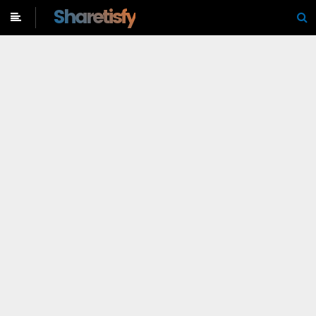
-->
Sharetisfy