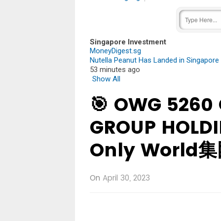
Singapore Investment
MoneyDigest.sg
Nutella Peanut Has Landed in Singapore 
53 minutes ago
Show All
🎯 OWG 5260
GROUP HOLDI
Only World
On
April 30, 2023