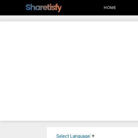
-->
Sharetisfy
HOME
Select Language
▼