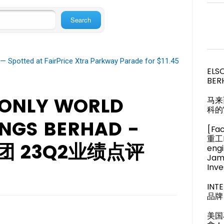
— Spotted at FairPrice Xtra Parkway Parade for $11.45
ELS
BER
 ONLY WORLD
马来
科的
NGS BERHAD -
[Fa
重工M
集团 23Q2业绩点评
engi
Jam
Inve
IN
品牌 
美国