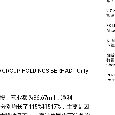
拿！
20
富途
FB 
Ahea
弘历
下跌
熔断
数暴
Shar
 GROUP HOLDINGS BERHAD - Only
PER
Pet
报，营业额为36.67mil，净利
oY分别增长了115%和517%，主要是因