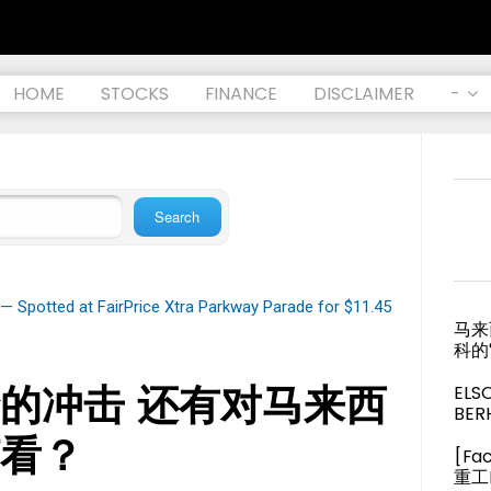
HOME
STOCKS
FINANCE
DISCLAIMER
-
— Spotted at FairPrice Xtra Parkway Parade for $11.45
马来
科的
的冲击 还有对马来西
ELS
BER
看？
[Fa
重工M