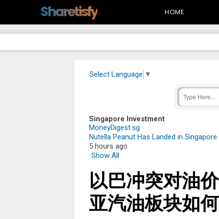
-->
Sharetisfy
HOME
Select Language
▼
Singapore Investment
MoneyDigest.sg
Nutella Peanut Has Landed in Singapore 
5 hours ago
Show All
以巴冲突对油价
亚汽油板块如何