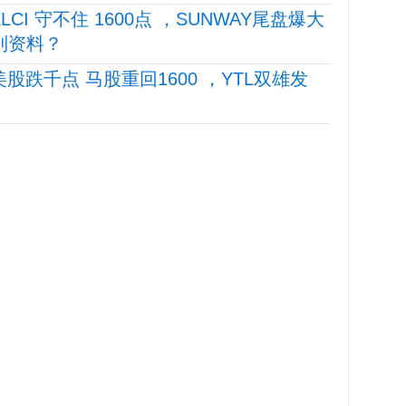
 KLCI 守不住 1600点 ，SUNWAY尾盘爆大
找到资料？
4 美股跌千点 马股重回1600 ，YTL双雄发