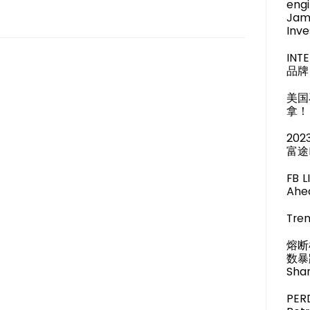
engi
Jam
Inve
IN
品牌 
美国
拿！
20
富途
FB 
Ahea
Tren
熔断
数暴
Shar
PER