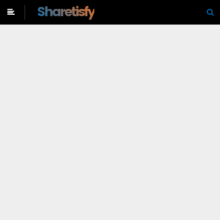
-->
Sharetisfy