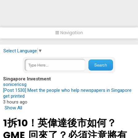
Navigation
Select Language
▼
Singapore Investment
sonicericsg
[Post 1530] Meet the people who help newspapers in Singapore
get printed
3 hours ago
Show All
1拆10！英偉達後市如何？
GME 回來了？必須注意將有