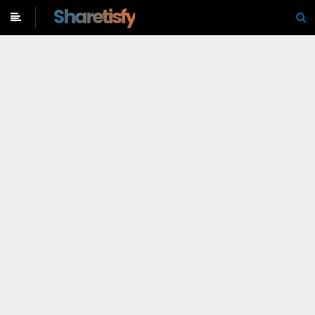
-->
Sharetisfy