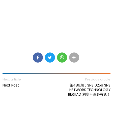
Next article
Previous article
Next Post
第486期：SNS 0259 SNS
NETWORK TECHNOLOGY
BERHAD 利空不跌必有妖！