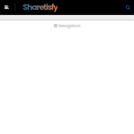
-->
Sharetisfy
Navigation