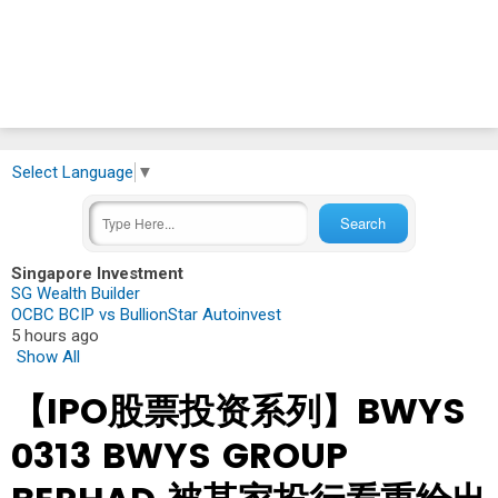
Select Language
▼
Singapore Investment
SG Wealth Builder
OCBC BCIP vs BullionStar Autoinvest
5 hours ago
Show All
【IPO股票投资系列】BWYS
0313 BWYS GROUP