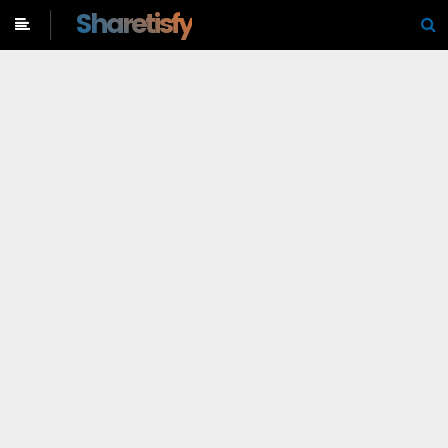
-->
Sharetisfy