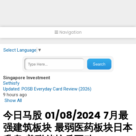
Navigation
Select Language
▼
Singapore Investment
Sethisfy
Updated: POSB Everyday Card Review (2026)
9 hours ago
Show All
今日马股 01/08/2024 7月最
强建筑板块 最弱医药板块日本