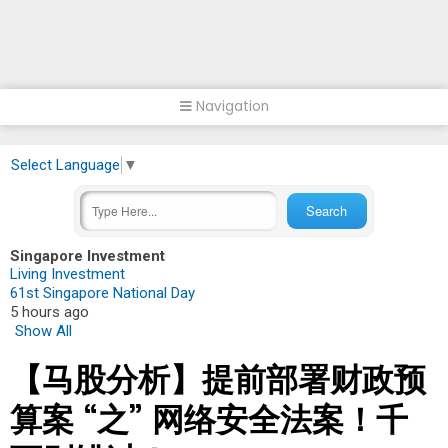
Navigation
Select Language
▼
Singapore Investment
Living Investment
61st Singapore National Day
5 hours ago
Show All
【马股分析】提前部署财政预
算案 “之” 网络安全法案！千