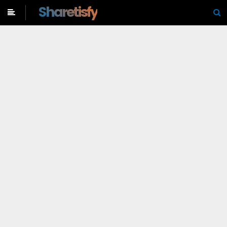
-->
Sharetisfy