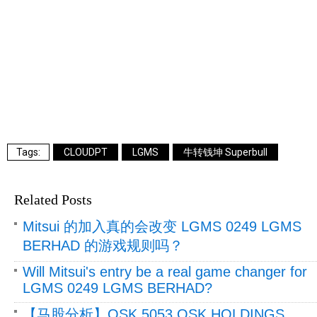
CLOUDPT
LGMS
牛转钱坤 Superbull
Related Posts
Mitsui 的加入真的会改变 LGMS 0249 LGMS
BERHAD 的游戏规则吗？
Will Mitsui's entry be a real game changer for
LGMS 0249 LGMS BERHAD?
【马股分析】OSK 5053 OSK HOLDINGS