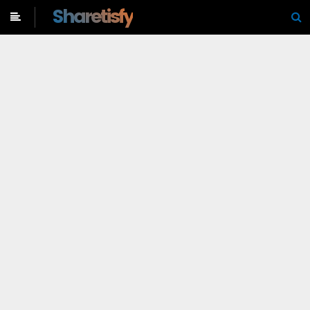
-->
Sharetisfy