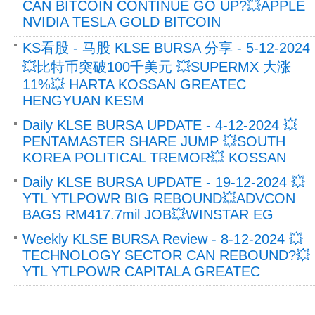
CAN BITCOIN CONTINUE GO UP?💥APPLE
NVIDIA TESLA GOLD BITCOIN
KS看股 - 马股 KLSE BURSA 分享 - 5-12-2024
💥比特币突破100千美元 💥SUPERMX 大涨
11%💥 HARTA KOSSAN GREATEC
HENGYUAN KESM
Daily KLSE BURSA UPDATE - 4-12-2024 💥
PENTAMASTER SHARE JUMP 💥SOUTH
KOREA POLITICAL TREMOR💥 KOSSAN
Daily KLSE BURSA UPDATE - 19-12-2024 💥
YTL YTLPOWR BIG REBOUND💥ADVCON
BAGS RM417.7mil JOB💥WINSTAR EG
Weekly KLSE BURSA Review - 8-12-2024 💥
TECHNOLOGY SECTOR CAN REBOUND?💥
YTL YTLPOWR CAPITALA GREATEC