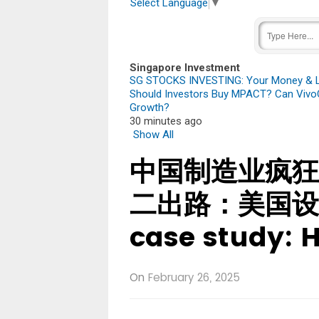
Select Language
▼
Singapore Investment
SG STOCKS INVESTING: Your Money & Li
Should Investors Buy MPACT? Can VivoC
Growth?
30 minutes ago
Show All
中国制造业疯狂
二出路：美国设
case study:
On
February 26, 2025