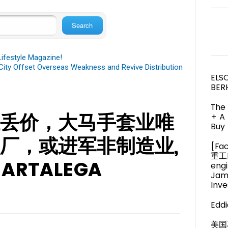
festyle Magazine!
ity Offset Overseas Weakness and Revive Distribution
ELS
BER
The 
丢价，大马手套业唯
+ A
Buy 
厂，或进军非制造业,
[Fa
重工M
 HARTALEGA
engi
Jam
Inve
Eddi
美国