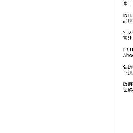
拿！
IN
品牌 
20
富途
FB 
Ahea
弘历
下跌
政府
世麟