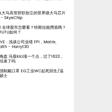
TEL大马高管辞职创立的世界级大马芯片
- SkyeChip
23 全球股市怎麼看？特斯拉能撈底嗎？
FUTU如何？
LIVE : 浅谈公司业绩 FPI，Matrix,
lth - Harryt30
晚盘:马股klci涨一个点，过了1623，
结束了吗
强制戴口罩 EG工业WC起死回生/温
硕士