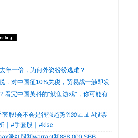
esting
超去年一倍，为何外资纷纷逃难？
税，对中国征10%关税，贸易战一触即发
？看完中国英科的“鱿鱼游戏”，你可能有
股!会不会是很强趋势?!🧤📈📊 #股票
析｜#手套股｜#klse
派红股和warrant和888,000 SBB，