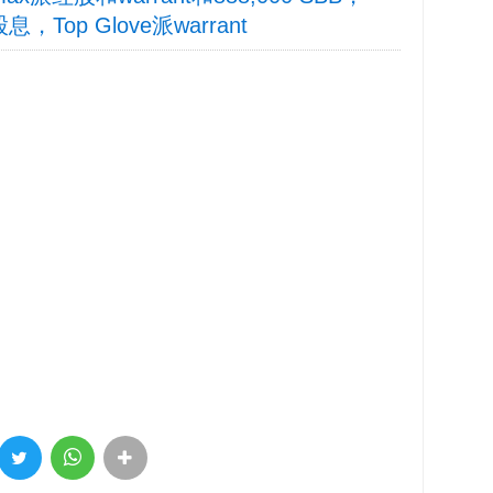
息，Top Glove派warrant