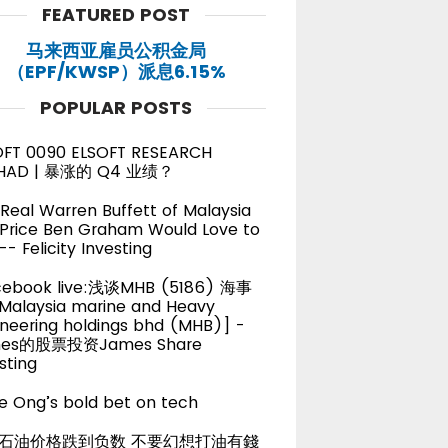
FEATURED POST
马来西亚雇员公积金局
（EPF/KWSP）派息6.15%
POPULAR POSTS
OFT 0090 ELSOFT RESEARCH
HAD | 暴涨的 Q4 业绩？
Real Warren Buffett of Malaysia
 Price Ben Graham Would Love to
-- Felicity Investing
cebook live:浅谈MHB (5186) 海事
alaysia marine and Heavy
neering holdings bhd (MHB)] -
es的股票投资James Share
sting
e Ong’s bold bet on tech
石油价格跌到负数 不要幻想打油有錢