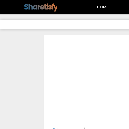
-->
Sharetisfy
HOME