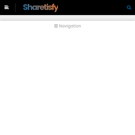
-->
Sharetisfy
Navigation