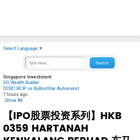
Select Language
▼
Singapore Investment
SG Wealth Builder
OCBC BCIP vs BullionStar Autoinvest
7 hours ago
Show All
【IPO股票投资系列】HKB
0359 HARTANAH