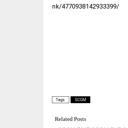
nk/4770938142933399/
SCGM
Related Posts