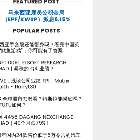
FEATURED POST
马来西亚雇员公积金局
（EPF/KWSP）派息6.15%
POPULAR POSTS
西亚手套股还能翻身吗？看完中国英
“鱿鱼游戏”，你可能有了答案
OFT 0090 ELSOFT RESEARCH
HAD | 暴涨的 Q4 业绩？
LIVE : 浅谈公司业绩 FPI，Matrix,
lth - Harryt30
23 全球股市怎麼看？特斯拉能撈底嗎？
FUTU如何？
X 4456 DAGANG NEXCHANGE
RHAD｜40个月跌79%！
20年国内24款售价低于5万令吉的汽车