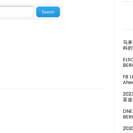
马来
科的
ELS
BER
FB 
Ahea
20
富途
DNE
BE
20