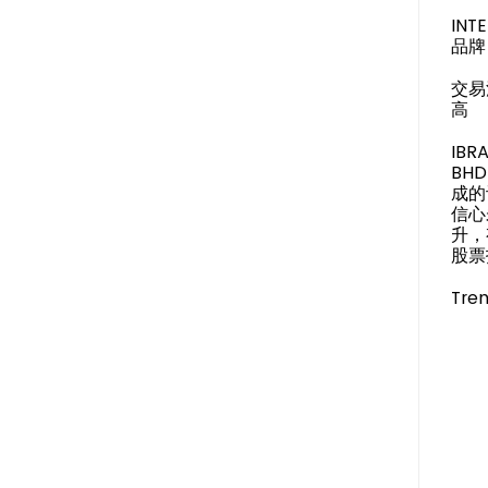
IN
品牌 
交易
高
IBR
BH
成的
信心
升，
股票投
Tren