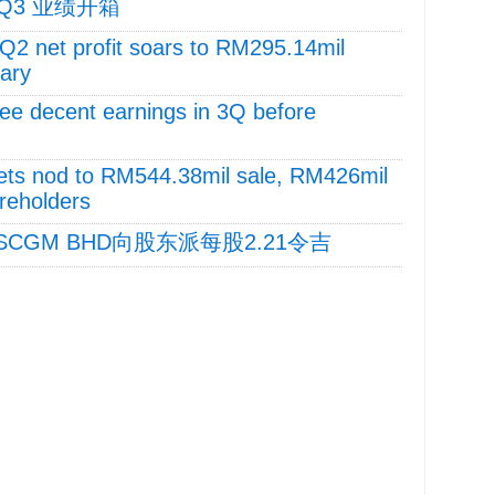
| Q3 业绩开箱
net profit soars to RM295.14mil
iary
see decent earnings in 3Q before
 nod to RM544.38mil sale, RM426mil
areholders
7 SCGM BHD向股东派每股2.21令吉