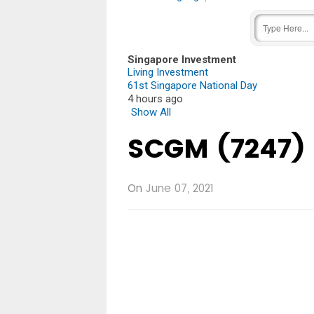
Singapore Investment
Living Investment
61st Singapore National Day
4 hours ago
Show All
SCGM (7247)
On
June 07, 2021