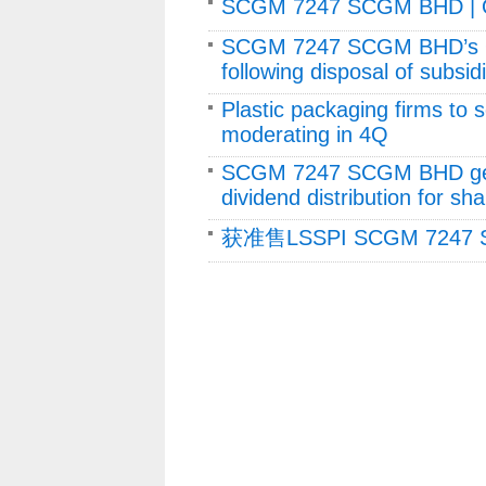
SCGM 7247 SCGM BHD 
SCGM 7247 SCGM BHD’s Q2 
following disposal of subsid
Plastic packaging firms to 
moderating in 4Q
SCGM 7247 SCGM BHD gets
dividend distribution for sh
获准售LSSPI SCGM 724