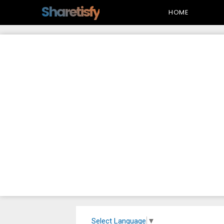
-->
Sharetisfy
HOME
Select Language
▼