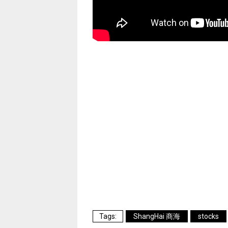
ShangHai 商海
stocks