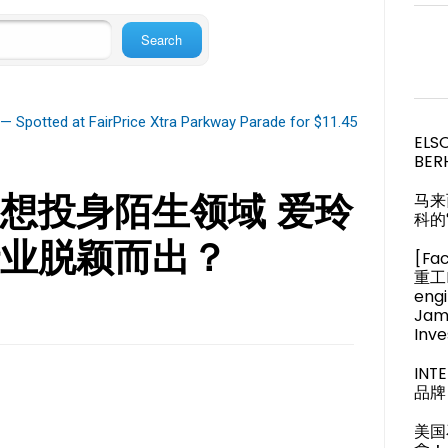
— Spotted at FairPrice Xtra Parkway Parade for $11.45
ELS
BER
想投身陌生领域 爱玲
马来
科的
业脱颖而出？
[Fa
重工M
engi
Jam
Inve
IN
品牌 
美国