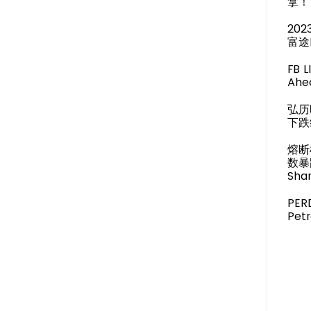
拿！
20
富途
FB 
Ahea
弘历
下跌
熔断
数暴
Shar
PER
Pet