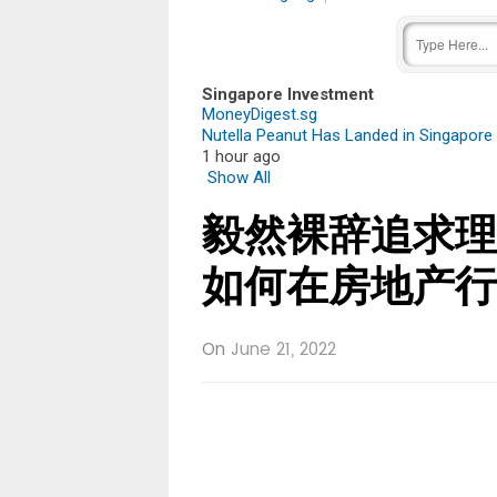
Singapore Investment
MoneyDigest.sg
Nutella Peanut Has Landed in Singapore 
1 hour ago
Show All
毅然裸辞追求理
如何在房地产行
On
June 21, 2022