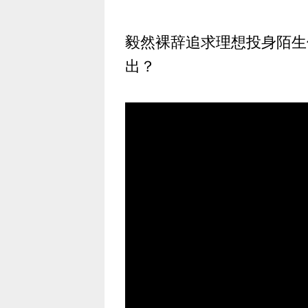
毅然裸辞追求理想投身陌生
出？