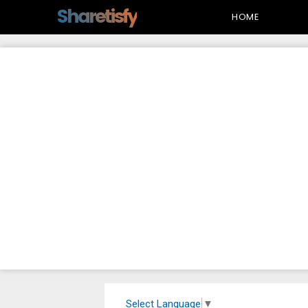
-->
Sharetisfy
HOME
Select Language
▼