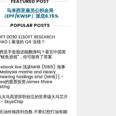
FEATURED POST
马来西亚雇员公积金局
（EPF/KWSP）派息6.15%
POPULAR POSTS
OFT 0090 ELSOFT RESEARCH
HAD | 暴涨的 Q4 业绩？
西亚手套股还能翻身吗？看完中国英
“鱿鱼游戏”，你可能有了答案
cebook live:浅谈MHB (5186) 海事
alaysia marine and Heavy
neering holdings bhd (MHB)] -
es的股票投资James Share
sting
TEL大马高管辞职创立的世界级大马芯片
- SkyeChip
石油价格跌到负数 不要幻想打油有錢