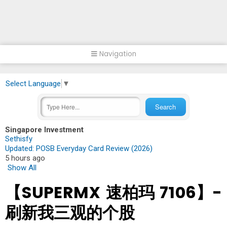
Navigation
Select Language
▼
Singapore Investment
Sethisfy
Updated: POSB Everyday Card Review (2026)
5 hours ago
Show All
【SUPERMX 速柏玛 7106】-
刷新我三观的个股