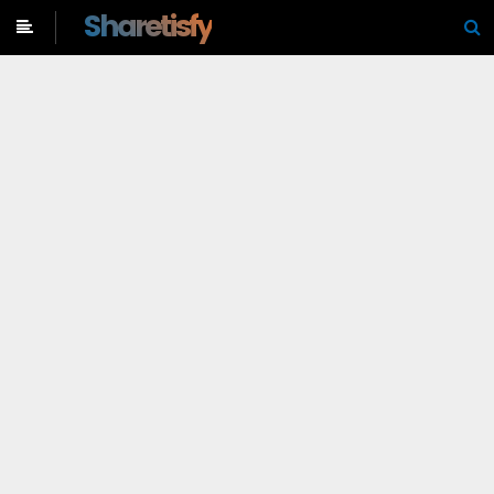
-->
Sharetisfy