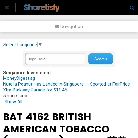
-->
Sharetisfy
Navigation
Select Language
▼
Singapore Investment
MoneyDigest.sg
Nutella Peanut Has Landed in Singapore — Spotted at FairPrice
Xtra Parkway Parade for $11.45
5 hours ago
Show All
BAT 4162 BRITISH
AMERICAN TOBACCO