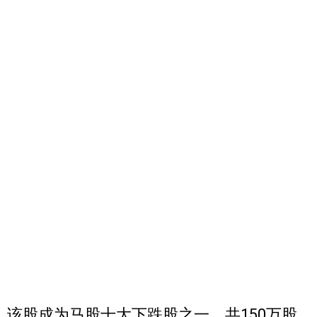
该股成为马股十大下跌股之一，共150万股