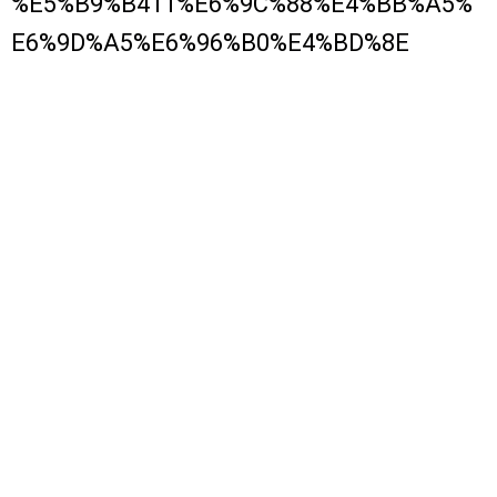
%E5%B9%B411%E6%9C%88%E4%BB%A5%
E6%9D%A5%E6%96%B0%E4%BD%8E