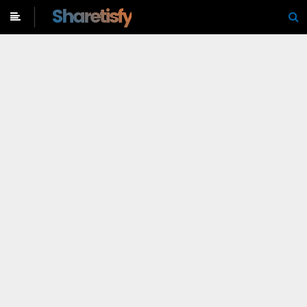
-->
Sharetisfy