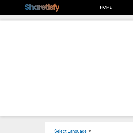
-->
Sharetisfy
HOME
Select Language
▼