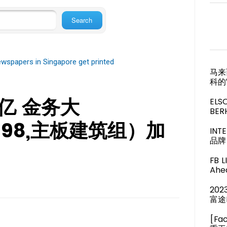
wspapers in Singapore get printed
马来
科的
亿 金务大
ELS
BER
5398,主板建筑组）加
IN
品牌 
FB 
Ahea
20
富途
[Fa