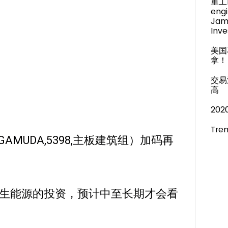
重工M
engi
Jam
Inve
美国
拿！
交易
高
20
Tren
AMUDA,5398,主板建筑组）加码再
生能源的投资，预计中至长期才会看