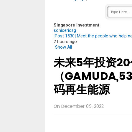
Singapore Investment
sonicericsg
[Post 1530] Meet the people who help ne
2 hours ago
Show All
未来5年投资20
（GAMUDA,
码再生能源
On
December 09, 2022