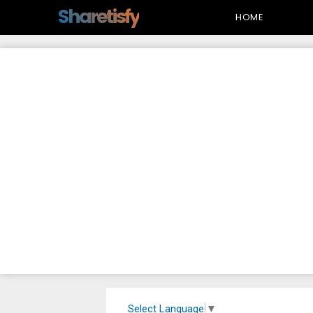
-->
Sharetisfy
HOME
Select Language
▼