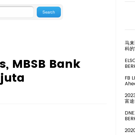
马来
科的
as, MBSB Bank
ELS
BER
juta
FB 
Ahea
20
富途
DNE
BE
20