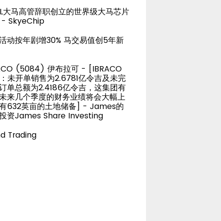
TEL大马高管辞职创立的世界级大马芯片
- SkyeChip
活动按年剧增30% 马交易值创5年新
ACO (5084) 伊布拉可 - [IBRACO
D：未开单销售为2.6781亿令吉及未完
订单总额为2.4186亿令吉，这集团有
未来几个季度的财务业绩将会大幅上
有632英亩的土地储备] - James的
资James Share Investing
d Trading