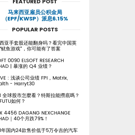
FEATURED POST
马来西亚雇员公积金局
（EPF/KWSP）派息6.15%
POPULAR POSTS
西亚手套股还能翻身吗？看完中国英
“鱿鱼游戏”，你可能有了答案
OFT 0090 ELSOFT RESEARCH
HAD | 暴涨的 Q4 业绩？
LIVE : 浅谈公司业绩 FPI，Matrix,
lth - Harryt30
23 全球股市怎麼看？特斯拉能撈底嗎？
FUTU如何？
X 4456 DAGANG NEXCHANGE
RHAD｜40个月跌79%！
20年国内24款售价低于5万令吉的汽车