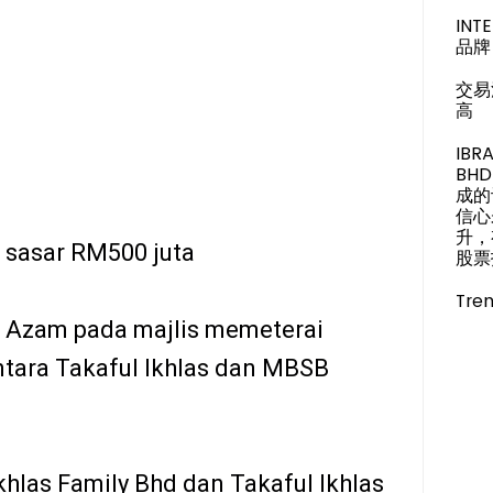
IN
品牌 
交易
高
IBR
BH
成的
信心
升，
 sasar RM500 juta
股票投
Tren
or Azam pada majlis memeterai
ntara Takaful Ikhlas dan MBSB
hlas Family Bhd dan Takaful Ikhlas